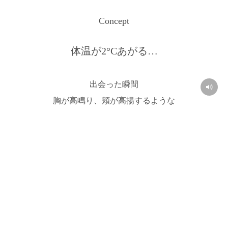
Concept
体温が2
°C
あがる…
出会った瞬間
胸が高鳴り、頬が高揚するような
ドラマティックな体験
- Collection -
- Collaboration -