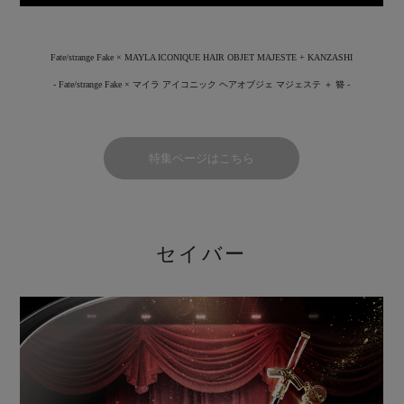
Fate/strange Fake × MAYLA ICONIQUE HAIR OBJET MAJESTE + KANZASHI
- Fate/strange Fake × マイラ アイコニック ヘアオブジェ マジェステ ＋ 簪 -
特集ページはこちら
セイバー