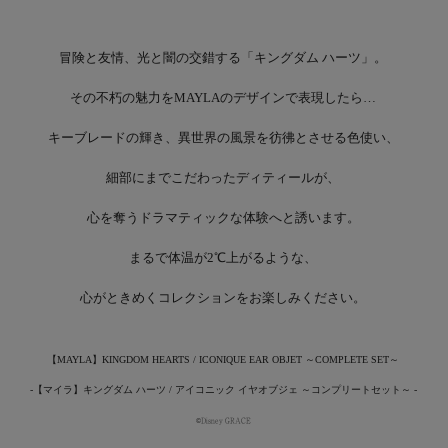
冒険と友情、光と闇の交錯する「キングダム ハーツ」。
その不朽の魅力をMAYLAのデザインで表現したら…
キーブレードの輝き、異世界の風景を彷彿とさせる色使い、
細部にまでこだわったディティールが、
心を奪うドラマティックな体験へと誘います。
まるで体温が2℃上がるような、
心がときめくコレクションをお楽しみください。
【MAYLA】KINGDOM HEARTS / ICONIQUE EAR OBJET ～COMPLETE SET～
-【マイラ】キングダム ハーツ / アイコニック イヤオブジェ ～コンプリートセット～ -
©Disney GRACE