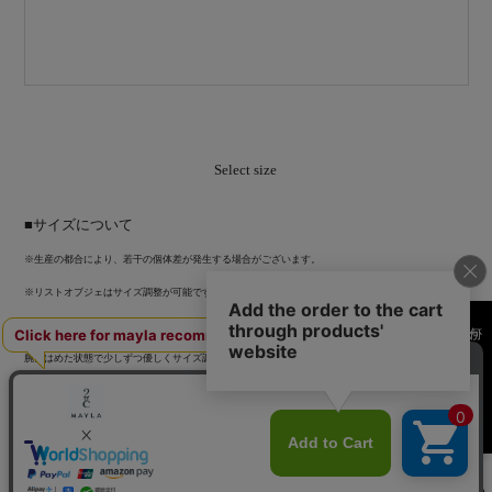
Select size
■サイズについて
※生産の都合により、若干の個体差が発生する場合がございます。
※リストオブジェはサイズ調整が可能です。
何かお探しですか？
※オブジェの輪の部分を両手で強く広げると形が歪みやすくなるため、
腕にはめた状態で少しずつ優しくサイズ調整を行ってください。
※金属疲労で破損の原因になるため、頻繁なサイズ調整はご遠慮ください。
内径（cm）
モチーフ縦幅（cm）
モチーフ横幅（cm）
5.7
2.8
7.8