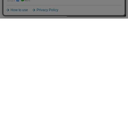
買い物カゴへ
Detail
キング オブ プリズム
[KP]