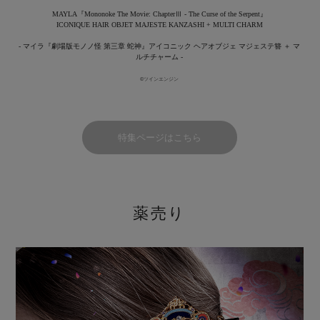
MAYLA『Mononoke The Movie: ChapterⅢ - The Curse of the Serpent』
ICONIQUE HAIR OBJET MAJESTE KANZASHI + MULTI CHARM
- マイラ『劇場版モノノ怪 第三章 蛇神』アイコニック ヘアオブジェ マジェステ簪 ＋ マ
ルチチャーム -
©ツインエンジン
特集ページはこちら
薬売り