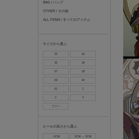
BAG / バッグ
OTHER / その他
ALL ITEMS / すべてのアイテム
サイズから選ぶ
33
34
35
36
37
38
39
40
41
1
2
3
フリー
ヒールの高さから選ぶ
- 2CM
3CM --- 5CM