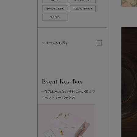
-\4,999
\5,000-\9,999
\10,000-\15,999
\16,000-\19,999
\20,000-
シリーズから探す
一生忘れられない素敵な思い出に♡
イベントキーボックス