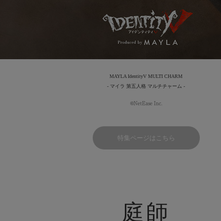
MAYLA IdentityV MULTI CHARM
- マイラ 第五人格 マルチチャーム -
©NetEase Inc.
特集ページはこちら
庭師