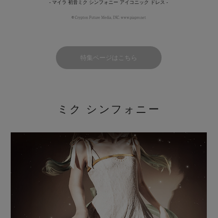
- マイラ 初音ミク シンフォニー アイコニック ドレス -
© Crypton Future Media, INC. www.piapro.net
特集ページはこちら
ミク シンフォニー