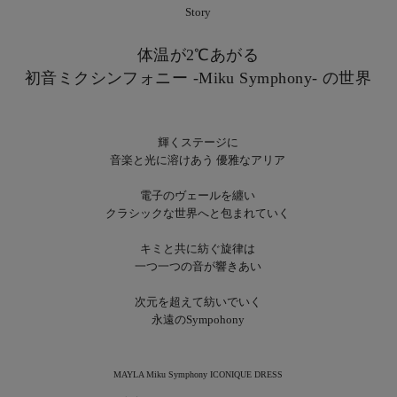
Story
体温が2℃あがる
初音ミクシンフォニー -Miku Symphony- の世界
輝くステージに
音楽と光に溶けあう 優雅なアリア
電子のヴェールを纏い
クラシックな世界へと包まれていく
キミと共に紡ぐ旋律は
一つ一つの音が響きあい
次元を超えて紡いでいく
永遠のSympohony
MAYLA Miku Symphony ICONIQUE DRESS