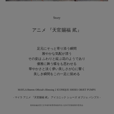
Story
アニメ 『天官賜福 貮』
足元にそっと寄り添う瞬間
雅やかな気配が漂う
その姿は ふわりと綻ぶ花のようであり
優雅に舞う蝶をも思わせる
華やかさと淡く儚い美しさが心に響く
美しき瞬間をこの一足に留める
MAYLA Heaven Official's Blessing 2 ICONIQUE SHOES OBJET PUMPS
- マイラ アニメ 『天官賜福 貮』 アイコニック シューズ オブジェ パンプス -
動画改編自晋江文学城作家墨香銅臭同名小説©天官賜福製作委員会