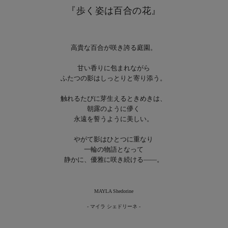
『歩く姿は百合の花』
高貴な百合が咲き誇る庭園。
甘い香りに包まれながら
ふたつの影はしっとりと寄り添う。
触れるたびに芽生えるときめきは、
朝露のように儚く
永遠を誓うように美しい。
やがて影はひとつに重なり
一輪の物語となって
静かに、優雅に咲き続ける――。
MAYLA Shedorine
- マイラ シェドリーネ -